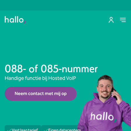
088- of 085-nummer
Handige functie bij Hosted VoIP
Neem contact met mij op
Vast laag tarief
Eigen datacenters