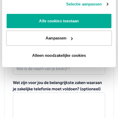
de knop "Selectie aanpassen". Je keuze kan op elk
Selectie aanpassen
moment gewijzigd worden.
E-mail
*
Alle cookies toestaan
Telefoonnummer
*
Aanpassen
Alleen noodzakelijke cookies
Bedrijfsnaam
*
Wat zijn voor jou de belangrijkste zaken waaraan
je zakelijke telefonie moet voldoen? (optioneel)