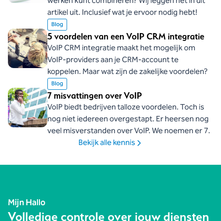
werken kunt combineren? Wij leggen het in dit
artikel uit. Inclusief wat je ervoor nodig hebt!
Blog
5 voordelen van een VoIP CRM integratie
VoIP CRM integratie maakt het mogelijk om
VoIP-providers aan je CRM-account te
koppelen. Maar wat zijn de zakelijke voordelen?
Blog
7 misvattingen over VoIP
VoIP biedt bedrijven talloze voordelen. Toch is
nog niet iedereen overgestapt. Er heersen nog
veel misverstanden over VoIP. We noemen er 7.
Bekijk alle kennis
Mijn Hallo
Volledige controle over jouw diensten