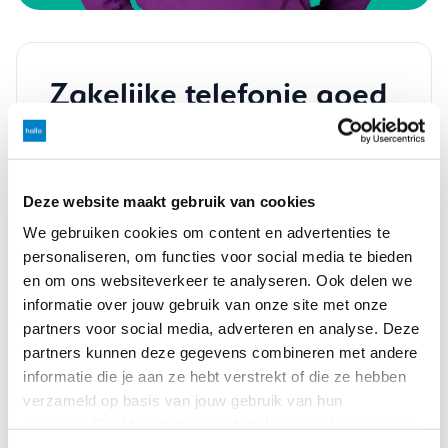
Zakelijke telefonie goed
geregeld!
Vul het formulier in, d
an nemen we zo snel
mogelijk contact op om te bespreken wat we
Deze website maakt gebruik van cookies
voor jou en jouw onderneming kunnen
We gebruiken cookies om content en advertenties te
betekenen.
personaliseren, om functies voor social media te bieden
Waar kunnen we je mee helpen?
en om ons websiteverkeer te analyseren. Ook delen we
informatie over jouw gebruik van onze site met onze
partners voor social media, adverteren en analyse. Deze
partners kunnen deze gegevens combineren met andere
Voornaam
*
informatie die je aan ze hebt verstrekt of die ze hebben
verzameld op basis van jouw gebruik van hun
services. Geef toestemming of stel je eigen keuze in via
Achternaam
*