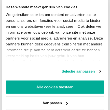
zijn, specifiek gericht op verschillende bedrijfsonderdelen
zoals marketing, sales, social media en e-
Deze website maakt gebruik van cookies
commerce/pricing. Elk dashboard is gebaseerd op de
We gebruiken cookies om content en advertenties te
meest gebruikte systemen binnen organisaties om
personaliseren, om functies voor social media te bieden
activiteiten in deze gebieden te beheren en te
en om ons websiteverkeer te analyseren. Ook delen we
optimaliseren. Het verschil tussen de oplossingen ligt
informatie over jouw gebruik van onze site met onze
vooral in het aantal kanalen dat je wilt integreren, het aantal
partners voor social media, adverteren en analyse. Deze
gebruikers dat toegang nodig heeft, en de mate van
partners kunnen deze gegevens combineren met andere
ondersteuning die je zoekt bij de implementatie.
informatie die je aan ze hebt verstrekt of die ze hebben
verzameld op basis van jouw gebruik van hun
Meer over Dashboarding
services. Geef toestemming of stel je eigen keuze in via
de knop "Selectie aanpassen". Je keuze kan op elk
Selectie aanpassen
moment gewijzigd worden.
Alle cookies toestaan
Aanpassen