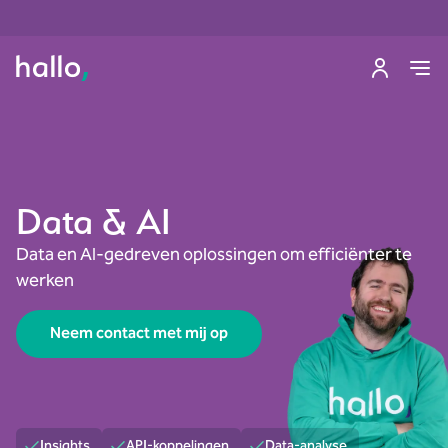
Data & AI
Data en AI-gedreven oplossingen om efficiënter te
werken
Neem contact met mij op
Insights
API-koppelingen
Data-analyse