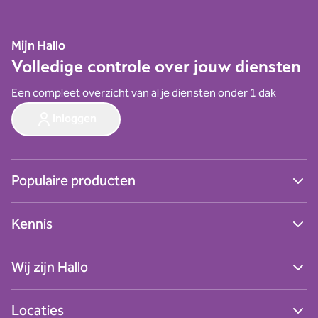
Mijn Hallo
Volledige controle over jouw diensten
Een compleet overzicht van al je diensten onder 1 dak
Inloggen
Populaire producten
Ga naar alle producten
Kennis
Digitale werkplek
Cybersecurity
Blogs
Zakelijk internet
Wij zijn Hallo
Nieuws
Netwerken
Succesverhalen
Zakelijk mobiel
Contact
Webinars
Locaties
Zakelijke telefonie
Over ons