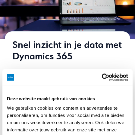
Snel inzicht in je data met
Dynamics 365
Snel van start
Binnen vier weken is jouw Dynamics 365-omgeving
klaar voor gebruik
Deze website maakt gebruik van cookies
We gebruiken cookies om content en advertenties te
personaliseren, om functies voor social media te bieden
Nooit te veel betalen
en om ons websiteverkeer te analyseren. Ook delen we
Pas maandelijks het aantal gebruikers naar behoefte
informatie over jouw gebruik van onze site met onze