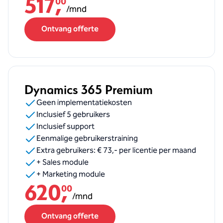
517
,
00
/
mnd
Ontvang offerte
Dynamics 365 Premium
Geen implementatiekosten
Inclusief 5 gebruikers
Inclusief support
Eenmalige gebruikerstraining
Extra gebruikers: € 73,- per licentie per maand
+ Sales module
+ Marketing module
620
,
00
/
mnd
Ontvang offerte