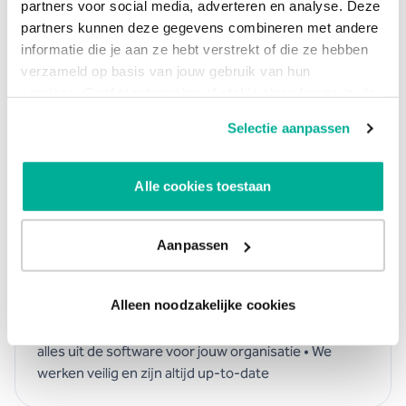
aan
partners voor social media, adverteren en analyse. Deze
partners kunnen deze gegevens combineren met andere
informatie die je aan ze hebt verstrekt of die ze hebben
Razendsnelle service
verzameld op basis van jouw gebruik van hun
services. Geef toestemming of stel je eigen keuze in via
Onze specialisten kunnen je op afstand helpen en je
de knop "Selectie aanpassen". Je keuze kan op elk
omgeving beheren
Selectie aanpassen
moment gewijzigd worden.
Alle cookies toestaan
Expertise en security
Hallo is ISO 27001 en NEN 7510 gecertificeerd.
Hiermee voldoen we aan alle eisen rondom
Aanpassen
informatiebeveiliging. • Je profiteert van onze kennis
als officiële partner van Microsoft • Je kan altijd en
Alleen noodzakelijke cookies
overal werken met de nieuwste functionaliteiten •
Modules upgraden kan altijd • Onze experts halen
alles uit de software voor jouw organisatie • We
werken veilig en zijn altijd up-to-date