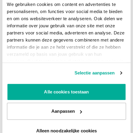
We gebruiken cookies om content en advertenties te
personaliseren, om functies voor social media te bieden
en om ons websiteverkeer te analyseren. Ook delen we
informatie over jouw gebruik van onze site met onze
partners voor social media, adverteren en analyse. Deze
partners kunnen deze gegevens combineren met andere
Ik ga akkoord met het opslaan en verwerken
informatie die je aan ze hebt verstrekt of die ze hebben
van mijn gegevens
*
verzameld op basis van jouw gebruik van hun
services. Geef toestemming of stel je eigen keuze in via
Ik ontvang ook graag informatie over nieuws,
de knop "Selectie aanpassen". Je keuze kan op elk
trends, events en updates omtrent de
Selectie aanpassen
moment gewijzigd worden.
producten/diensten
Door hieronder op verzenden te klikken, geef je
toestemming aan Hallo om de ingediende persoonlijke
Alle cookies toestaan
informatie op te slaan en te verwerken. Bekijk ook onze
privacyverklaring
helemaal onderaan de pagina voor meer
informatie over hoe we zorgvuldig omgaan met je
Aanpassen
gegevens.
Alleen noodzakelijke cookies