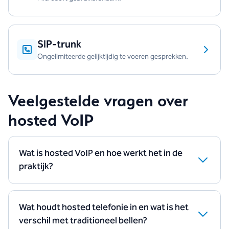
SIP-trunk
Ongelimiteerde gelijktijdig te voeren gesprekken.
Veelgestelde vragen over
hosted VoIP
Wat is hosted VoIP en hoe werkt het in de
praktijk?
Hosted VoIP (Voice over Internet Protocol) is bellen
via internet waarbij de telefooncentrale niet op locatie
staat, maar in de cloud draait. Je gebruikt vaste
Wat houdt hosted telefonie in en wat is het
toestellen, apps of softphones en beheert alles online
verschil met traditioneel bellen?
via een portal.