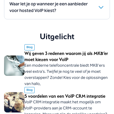
naar e-mail. Deze functies zijn standaard bij onze
Waar let je op wanneer je een aanbieder
inkomende gesprekken verwerken of vaste en
Hosted VoIP-pakketten
inbegrepen zonder extra
voor hosted VoIP kiest?
mobiele bereikbaarheid willen combineren, kiezen
kosten.
Let op betrouwbaarheid,
beveiliging
, transparante
vaak voor Hosted VoIP, omdat beheer en instellingen
tarieven en ondersteuning. Een aanbieder met eigen
centraal geregeld kunnen worden.
datacenters en persoonlijke begeleiding biedt meer
Uitgelicht
zekerheid op de lange termijn.
Blog
Wij geven 3 redenen waarom jij als MKB’er
moet kiezen voor VoIP
Een moderne telefooncentrale biedt MKB'ers
veel extra’s. Twijfel je nog te veel of je moet
overstappen? Zonde! Kies voor de oplossingen
van hallo,
Blog
5 voordelen van een VoIP CRM integratie
VoIP CRM integratie maakt het mogelijk om
VoIP-providers aan je CRM-account te