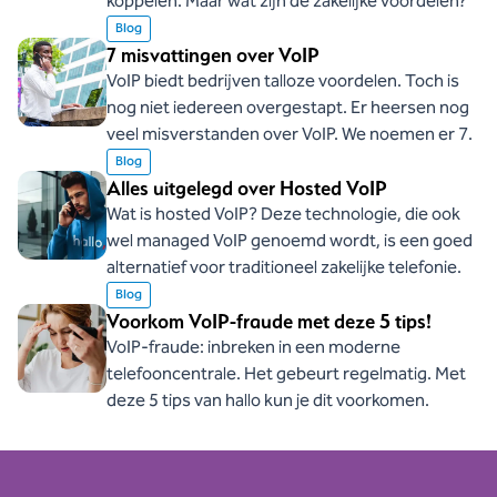
koppelen. Maar wat zijn de zakelijke voordelen?
Blog
7 misvattingen over VoIP
VoIP biedt bedrijven talloze voordelen. Toch is
nog niet iedereen overgestapt. Er heersen nog
veel misverstanden over VoIP. We noemen er 7.
Blog
Alles uitgelegd over Hosted VoIP
Wat is hosted VoIP? Deze technologie, die ook
wel managed VoIP genoemd wordt, is een goed
alternatief voor traditioneel zakelijke telefonie.
Blog
Voorkom VoIP-fraude met deze 5 tips!
VoIP-fraude: inbreken in een moderne
telefooncentrale. Het gebeurt regelmatig. Met
deze 5 tips van hallo kun je dit voorkomen.