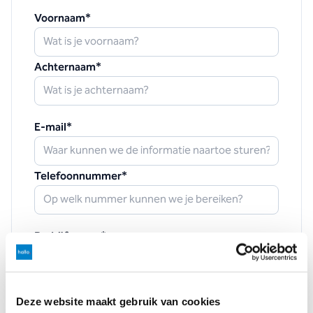
Voornaam
*
Achternaam
*
E-mail
*
Telefoonnummer
*
Bedrijfsnaam
*
Waarmee kunnen we je helpen?
Deze website maakt gebruik van cookies