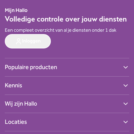
Mijn Hallo
Volledige controle over jouw diensten
Een compleet overzicht van al je diensten onder 1 dak
Inloggen
Populaire producten
Ga naar alle producten
Kennis
Digitale werkplek
Cybersecurity
Blogs
Zakelijk internet
Wij zijn Hallo
Nieuws
Netwerken
Succesverhalen
Zakelijk mobiel
Contact
Webinars
Locaties
Zakelijke telefonie
Over ons
Podcasts
Data & AI
Werken bij Hallo
Whitepapers