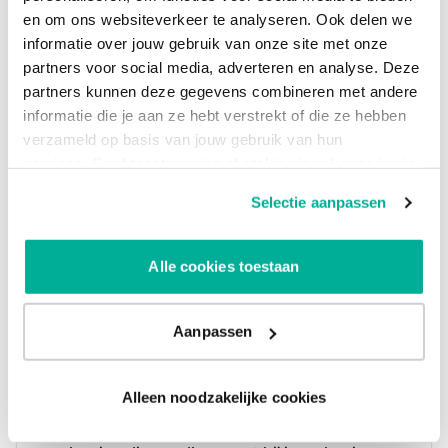
en om ons websiteverkeer te analyseren. Ook delen we
informatie over jouw gebruik van onze site met onze
partners voor social media, adverteren en analyse. Deze
partners kunnen deze gegevens combineren met andere
informatie die je aan ze hebt verstrekt of die ze hebben
verzameld op basis van jouw gebruik van hun
services. Geef toestemming of stel je eigen keuze in via
de knop "Selectie aanpassen". Je keuze kan op elk
Selectie aanpassen
moment gewijzigd worden.
Alle cookies toestaan
Back-up verbindingen
goed geregeld!
Aanpassen
We denken graag
met je mee over wat
zakelijk internet voor jouw bedrijf kan
betekenen. Laat ons weten wat je vragen en
Alleen noodzakelijke cookies
wensen zijn. Samen komen we tot de