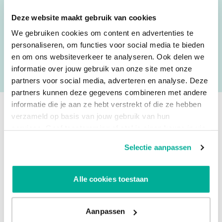
juni het webinar
‘Cyberbeveiligingswet (NIS2)’
. In dit
webinar leggen we helder en praktisch uit wat de wet
Deze website maakt gebruik van cookies
betekent, wat er van je verwacht wordt en hoe je dit
We gebruiken cookies om content en advertenties te
concreet aanpakt binnen jouw organisatie.
personaliseren, om functies voor social media te bieden
en om ons websiteverkeer te analyseren. Ook delen we
Meld je aan voor het webinar
informatie over jouw gebruik van onze site met onze
partners voor social media, adverteren en analyse. Deze
partners kunnen deze gegevens combineren met andere
informatie die je aan ze hebt verstrekt of die ze hebben
verzameld op basis van jouw gebruik van hun
services. Geef toestemming of stel je eigen keuze in via
de knop "Selectie aanpassen". Je keuze kan op elk
Selectie aanpassen
moment gewijzigd worden.
Alle cookies toestaan
Aanpassen