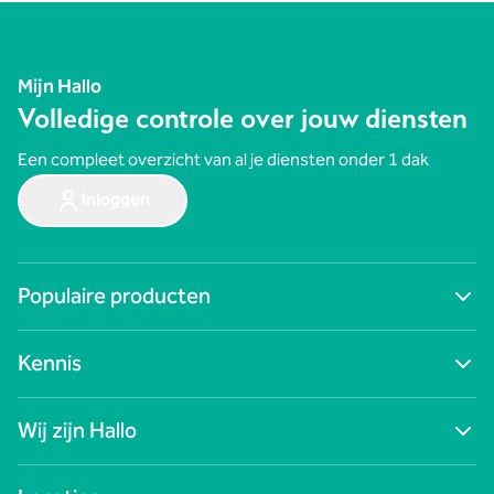
Mijn Hallo
Volledige controle over jouw diensten
Een compleet overzicht van al je diensten onder 1 dak
Inloggen
Populaire producten
Ga naar alle producten
Kennis
Digitale werkplek
Cybersecurity
Blogs
Zakelijk internet
Wij zijn Hallo
Nieuws
Netwerken
Succesverhalen
Zakelijk mobiel
Contact
Webinars