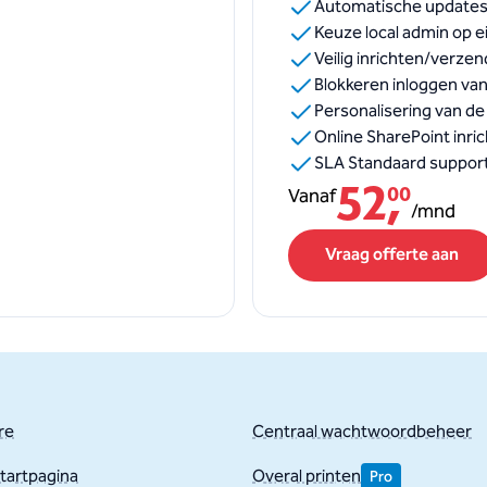
Automatische updates
Keuze local admin op e
Veilig inrichten/verz
Blokkeren inloggen van
Personalisering van d
Online SharePoint inric
SLA Standaard suppor
52
,
Vanaf
00
/
mnd
Vraag offerte aan
re
Centraal wachtwoordbeheer
startpagina
Overal printen
Pro