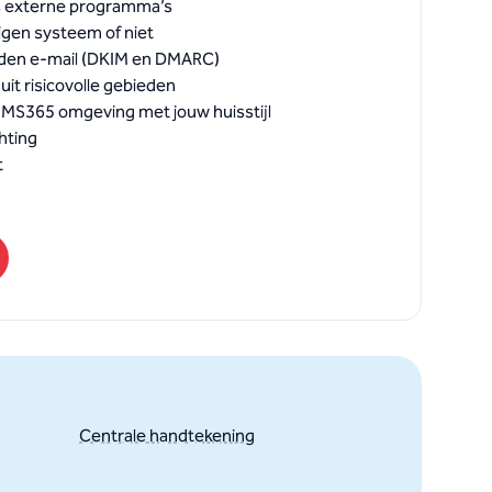
 externe programma’s
igen systeem of niet
enden e-mail (DKIM en DMARC)
uit risicovolle gebieden
e MS365 omgeving met jouw huisstijl
hting
t
Centrale handtekening