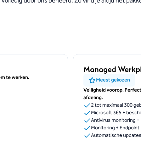
olledig door ons beheerd. Zo vind je altijd het pakket
Managed Werkpl
om te werken.
Meest gekozen
Veiligheid voorop. Perfec
afdeling.
2 tot maximaal 300 ge
Microsoft 365 + beschik
Antivirus monitoring 
Monitoring + Endpoint
Automatische updates