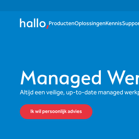
Producten
Oplossingen
Kennis
Suppo
Managed Wer
Altijd een veilige, up-to-date managed werkp
Ik wil persoonlijk advies