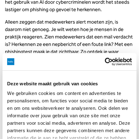
het gebruik van AI door cybercriminelen wordt het steeds
lastiger om phishing op gevoel te herkennen.
Alleen zeggen dat medewerkers alert moeten zijn, is
daarom niet genoeg. Je wilt weten hoe je mensen in de
praktijk reageren. Zien medewerkers dat een mail verdacht
is? Herkennen ze een nepbericht of een foute link? Met een
phishingtest maak je dat zichtbaar. Zo ontdek je waar
binnen je organisatie risico’s zitten en waar extra scherpte
nodig is.
De gevaren van phishing voor
Deze website maakt gebruik van cookies
bedrijven
We gebruiken cookies om content en advertenties te
personaliseren, om functies voor social media te bieden
• gestolen inloggegevens
en om ons websiteverkeer te analyseren. Ook delen we
• malware of ransomware op systemen
informatie over jouw gebruik van onze site met onze
partners voor social media, adverteren en analyse. Deze
• datalekken en verlies van gevoelige informatie
partners kunnen deze gegevens combineren met andere
informatie die je aan ze hebt verstrekt of die ze hebben