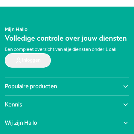
Mijn Hallo
Volledige controle over jouw diensten
Een compleet overzicht van al je diensten onder 1 dak
Inloggen
Populaire producten
Ga naar alle producten
Kennis
Digitale werkplek
Cybersecurity
Blogs
Zakelijk internet
Wij zijn Hallo
Nieuws
Netwerken
Succesverhalen