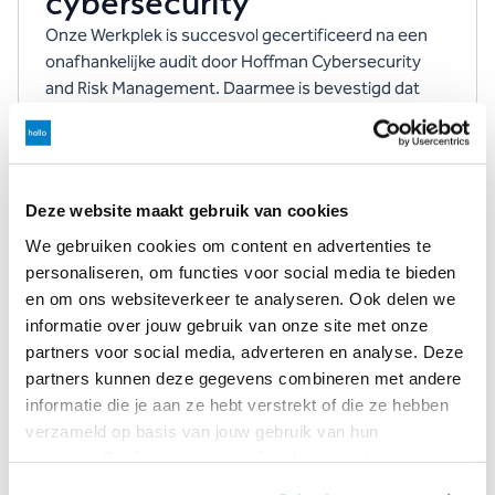
cybersecurity
Onze Werkplek is succesvol gecertificeerd na een
onafhankelijke audit door Hoffman Cybersecurity
and Risk Management. Daarmee is bevestigd dat
onze cybersecurity‑maatregelen voldoen aan hoge,
objectief getoetste standaarden.
Deze website maakt gebruik van cookies
We gebruiken cookies om content en advertenties te
personaliseren, om functies voor social media te bieden
en om ons websiteverkeer te analyseren. Ook delen we
informatie over jouw gebruik van onze site met onze
partners voor social media, adverteren en analyse. Deze
partners kunnen deze gegevens combineren met andere
informatie die je aan ze hebt verstrekt of die ze hebben
Hallo, het beste advies
verzameld op basis van jouw gebruik van hun
Welke Managed
services. Geef toestemming of stel je eigen keuze in via
de knop "Selectie aanpassen". Je keuze kan op elk