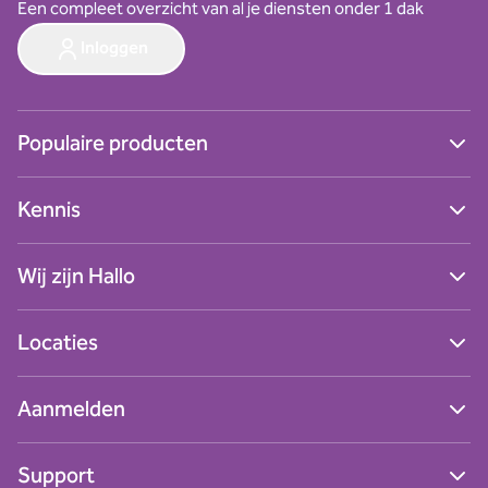
Een compleet overzicht van al je diensten onder 1 dak
Inloggen
Populaire producten
Ga naar alle producten
Kennis
Digitale werkplek
Cybersecurity
Blogs
Zakelijk internet
Wij zijn Hallo
Nieuws
Netwerken
Succesverhalen
Zakelijk mobiel
Contact
Webinars
Locaties
Zakelijke telefonie
Over ons
Podcasts
Data & AI
Werken bij Hallo
Whitepapers
Naar alle locaties
Bedrijfsapplicaties
Aanmelden
Hallo Alkmaar
Hallo Amersfoort
Nieuwsbrief
Hallo Amsterdam
Support