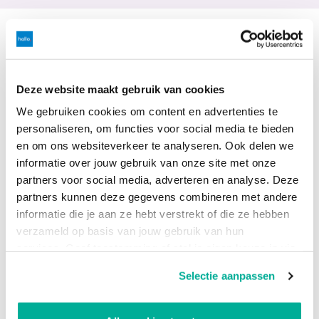
Neem contact op met
ons
Deze website maakt gebruik van cookies
We gebruiken cookies om content en advertenties te
Voornaam
*
personaliseren, om functies voor social media te bieden
en om ons websiteverkeer te analyseren. Ook delen we
informatie over jouw gebruik van onze site met onze
Achternaam
*
partners voor social media, adverteren en analyse. Deze
partners kunnen deze gegevens combineren met andere
informatie die je aan ze hebt verstrekt of die ze hebben
verzameld op basis van jouw gebruik van hun
E-mail
*
services. Geef toestemming of stel je eigen keuze in via
de knop "Selectie aanpassen". Je keuze kan op elk
Selectie aanpassen
moment gewijzigd worden.
Telefoonnummer
*