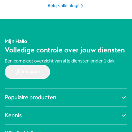
Bekijk alle blogs
Mijn Hallo
Volledige controle over jouw diensten
Een compleet overzicht van al je diensten onder 1 dak
Inloggen
Populaire producten
Ga naar alle producten
Kennis
Digitale werkplek
Cybersecurity
Blogs
Zakelijk internet