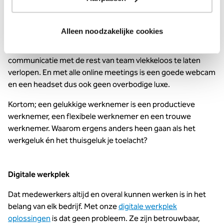
Maar de werkplek is niet alleen een zit-sta bureau of een
groot beeldscherm. Ook digitale tools zijn nodig om de
thuiswerker te ontzorgen. Een goede, veilige online
Alleen noodzakelijke cookies
werkomgeving zoals bijvoorbeeld Teams bespaart een
hoop irritatie en problemen. De juiste software helpt om de
communicatie met de rest van team vlekkeloos te laten
verlopen. En met alle online meetings is een goede webcam
en een headset dus ook geen overbodige luxe.
Kortom; een gelukkige werknemer is een productieve
werknemer, een flexibele werknemer en een trouwe
werknemer. Waarom ergens anders heen gaan als het
werkgeluk én het thuisgeluk je toelacht?
Digitale werkplek
Dat medewerkers altijd en overal kunnen werken is in het
belang van elk bedrijf. Met onze
digitale werkplek
oplossingen
is dat geen probleem. Ze zijn betrouwbaar,