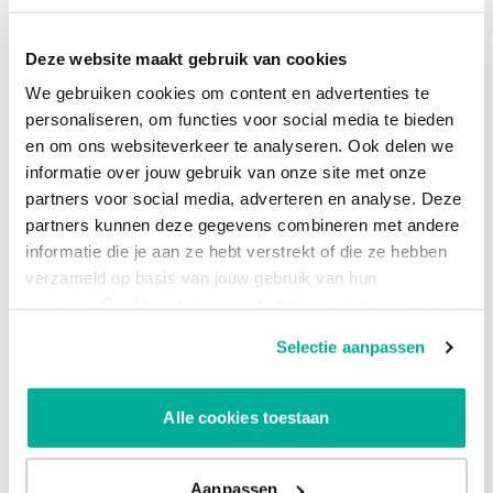
op de zaak, dan combineer je de luxe van thuis met het
werkplezier en het contact met collega’s op kantoor. Dat is
Deze website maakt gebruik van cookies
waarom hybride de toekomst heeft.
We gebruiken cookies om content en advertenties te
personaliseren, om functies voor social media te bieden
De werkplek
en om ons websiteverkeer te analyseren. Ook delen we
informatie over jouw gebruik van onze site met onze
Investeren in je werknemers betekent ook investeren in de
partners voor social media, adverteren en analyse. Deze
fysieke gesteldheid. Hybride werken is leuk, maar niet als de
partners kunnen deze gegevens combineren met andere
thuiswerkplek aan de keukentafel op een klapstoel is. Laat
informatie die je aan ze hebt verstrekt of die ze hebben
zien dat je het thuiswerken serieus neemt en bied je
verzameld op basis van jouw gebruik van hun
werknemers hier de juiste handvatten voor. Een goede
services. Geef toestemming of stel je eigen keuze in via
(ergonomische) stoel, een bureau op de juiste hoogte en
de knop "Selectie aanpassen". Je keuze kan op elk
een tweede beeldscherm. Kies je voor de lange termijn, dan
Selectie aanpassen
moment gewijzigd worden.
zijn dit kosten die zichzelf terugverdienen. Nog belangrijker,
het maakt het thuiswerken prettiger en productiever als je
Alle cookies toestaan
fysieke klachten aan de rug, nek en schouders weet te
voorkomen.
Aanpassen