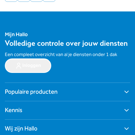
Mijn Hallo
Volledige controle over jouw diensten
Een compleet overzicht van al je diensten onder 1 dak
Inloggen
Populaire producten
Ga naar alle producten
Kennis
Digitale werkplek
Cybersecurity
Blogs
Zakelijk internet
Wij zijn Hallo
Nieuws
Netwerken