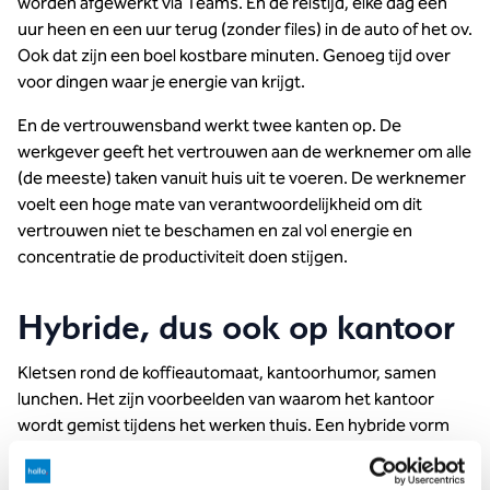
worden afgewerkt via Teams. En de reistijd, elke dag een
uur heen en een uur terug (zonder files) in de auto of het ov.
Ook dat zijn een boel kostbare minuten. Genoeg tijd over
voor dingen waar je energie van krijgt.
En de vertrouwensband werkt twee kanten op. De
werkgever geeft het vertrouwen aan de werknemer om alle
(de meeste) taken vanuit huis uit te voeren. De werknemer
voelt een hoge mate van verantwoordelijkheid om dit
vertrouwen niet te beschamen en zal vol energie en
concentratie de productiviteit doen stijgen.
Hybride, dus ook op kantoor
Kletsen rond de koffieautomaat, kantoorhumor, samen
lunchen. Het zijn voorbeelden van waarom het kantoor
wordt gemist tijdens het werken thuis. Een hybride vorm
van werken pakt van beide werelden de voordelen. Maak jij
goede afspraken om deels vanuit huis te werken en deels