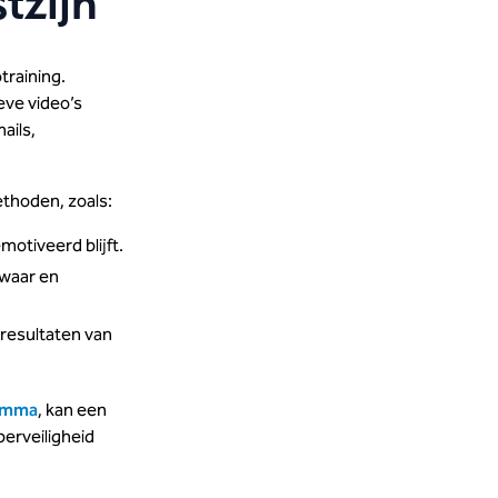
tzijn
training.
eve video’s
ails,
ethoden, zoals:
otiveerd blijft.
 waar en
 resultaten van
ramma
, kan een
erveiligheid