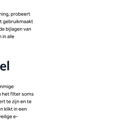
hing, probeert
at gebruikmaakt
de bijlagen van
in alle
el
ommige
 het filter soms
t te zijn en te
n klikt in een
eilige e-