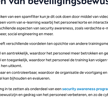
en van beveiligingsbewus
ken van een spamfilter kun je dit ook doen door middel van video
 een vorm van e-learning waarbij het personeel korte en interacti
rschillende aspecten van security awareness, zoals verdachte e-m
r, social engineering en meer.
eeft verschillende voordelen ten opzichte van andere trainingsm
el en aantrekkelijk, waardoor het personeel meer betrokken en gem
bel en toegankelijk, waardoor het personeel de training kan volgen
 hen uitkomt.
aar en controleerbaar, waardoor de organisatie de voortgang en
l kan bijhouden en evalueren.
ng in te zetten als onderdeel van een
security awareness prog
 bewustzijn en gedrag van het personeel verbeteren, en zo de cyb