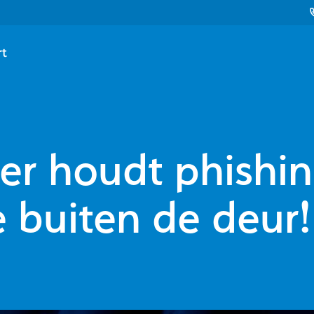
rt
ter houdt phishi
 buiten de deur!