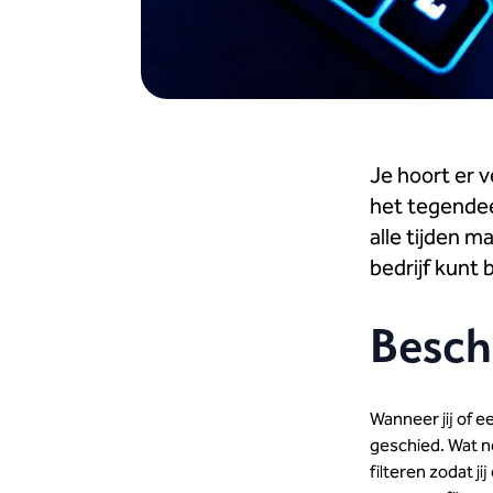
Je hoort er v
het tegendeel
alle tijden m
bedrijf kunt 
Besch
Wanneer jij of e
geschied. Wat n
filteren zodat j