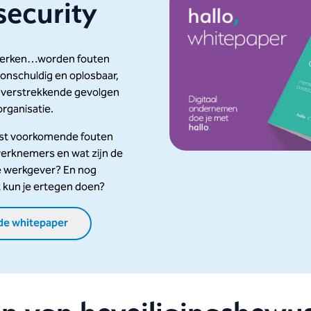
security
erken…worden fouten
nschuldig en oplosbaar,
verstrekkende gevolgen
organisatie.
est voorkomende fouten
erknemers en wat zijn de
e werkgever? En nog
t kun je ertegen doen?
de whitepaper