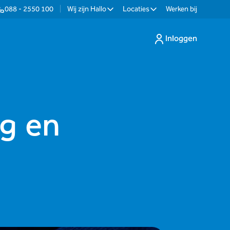
088 - 2550 100
|
Wij zijn Hallo
Locaties
Werken bij
Inloggen
ng en