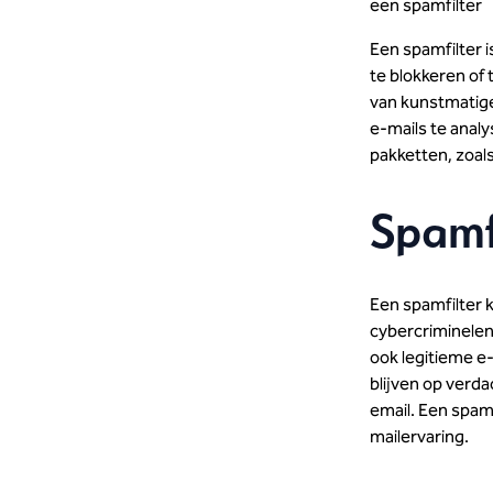
een spamfilter
Een spamfilter 
te blokkeren of
van kunstmatige
e-mails te anal
pakketten, zoal
Spamfi
Een spamfilter 
cybercriminelen
ook legitieme e-
blijven op verdac
email. Een spamf
mailervaring.