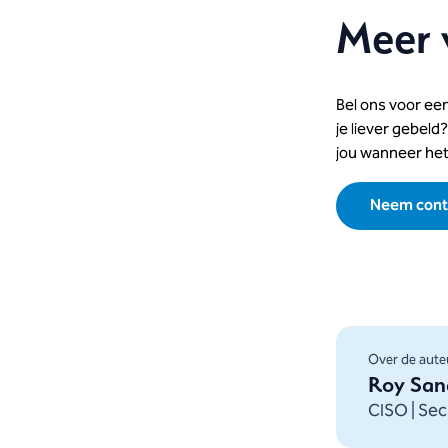
Meer 
Bel ons voor een
je liever gebel
jou wanneer het
Neem cont
Over de aute
Roy San
CISO | Sec