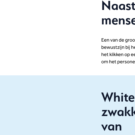
Naast
mense
Een van de groot
bewustzijn bij 
het klikken op e
om het personee
White
zwakk
van