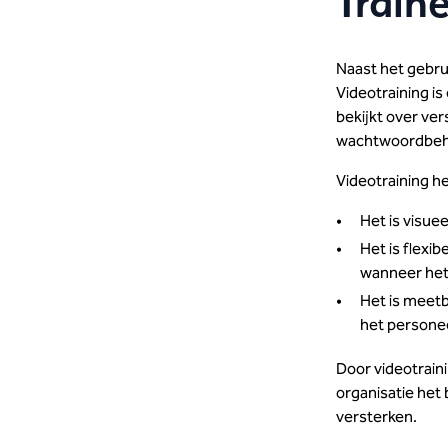
Train
Naast het gebrui
Videotraining is
bekijkt over ve
wachtwoordbehee
Videotraining h
Het is visue
Het is flexi
wanneer het
Het is meetb
het personee
Door videotraini
organisatie het
versterken.