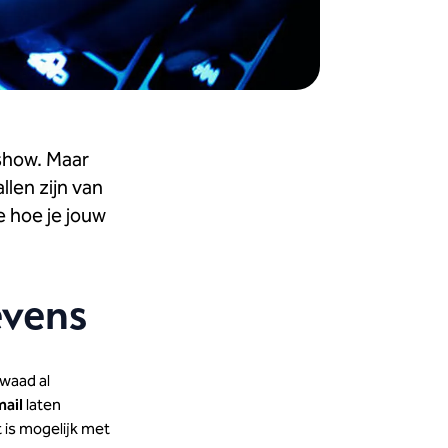
 show. Maar
len zijn van
e hoe je jouw
evens
kwaad al
ail
laten
t is mogelijk met