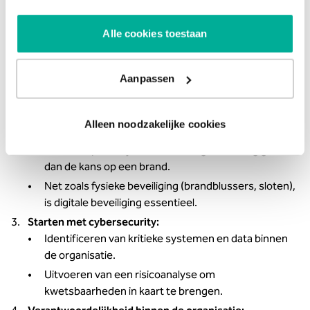
Belangrijkste onderwerpen:
Alle cookies toestaan
Cyberdreigingen voor MKB:
MKB-bedrijven zijn steeds vaker doelwit van
cybercriminelen, zowel gericht als ongericht.
Aanpassen
Het belang van bewustwording en het nemen van
preventieve maatregelen.
Alleen noodzakelijke cookies
Vergelijking met fysieke beveiliging:
De kans op een cyberaanval is tegenwoordig groter
dan de kans op een brand.
Net zoals fysieke beveiliging (brandblussers, sloten),
is digitale beveiliging essentieel.
Starten met cybersecurity:
Identificeren van kritieke systemen en data binnen
de organisatie.
Uitvoeren van een risicoanalyse om
kwetsbaarheden in kaart te brengen.