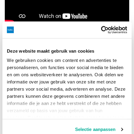
Gastheer:
Robert-Jan van IJzendoorn
Deze website maakt gebruik van cookies
Gasten:
We gebruiken cookies om content en advertenties te
Roy Sandbergen - Security Officer bij Hallo
personaliseren, om functies voor social media te bieden
en om ons websiteverkeer te analyseren. Ook delen we
Joost Merkx - Vriend van de show en vaste gast
informatie over jouw gebruik van onze site met onze
Samenvatting:
partners voor social media, adverteren en analyse. Deze
partners kunnen deze gegevens combineren met andere
In deze aflevering bespreken Robert-Jan, Roy en Joost de
informatie die je aan ze hebt verstrekt of die ze hebben
toenemende dreiging van cybercriminaliteit voor MKB-
verzameld op basis van jouw gebruik van hun
organisaties. Ze gaan in op de noodzaak van goede
services. Geef toestemming of stel je eigen keuze in via
beveiligingsmaatregelen en hoe bedrijven zich kunnen
de knop "Selectie aanpassen". Je keuze kan op elk
beschermen tegen cyberaanvallen.
Selectie aanpassen
moment gewijzigd worden.