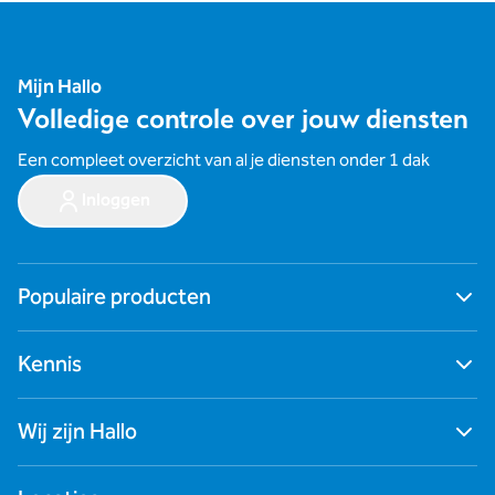
Mijn Hallo
Volledige controle over jouw diensten
Een compleet overzicht van al je diensten onder 1 dak
Inloggen
Populaire producten
Ga naar alle producten
Kennis
Digitale werkplek
Cybersecurity
Blogs
Zakelijk internet
Wij zijn Hallo
Nieuws
Netwerken
Succesverhalen
Zakelijk mobiel
Contact
Webinars