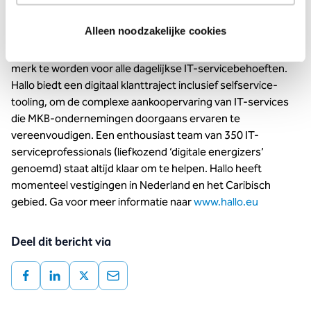
best mogelijke manier toegankelijk te maken voor klanten
en hun eindgebruikers, voor een maximale impact op de
Alleen noodzakelijke cookies
productiviteit. In het gefragmenteerde landschap van IT-
serviceproviders streeft het bedrijf ernaar om het logische
merk te worden voor alle dagelijkse IT-servicebehoeften.
Hallo biedt een digitaal klanttraject inclusief selfservice-
tooling, om de complexe aankoopervaring van IT-services
die MKB-ondernemingen doorgaans ervaren te
vereenvoudigen. Een enthousiast team van 350 IT-
serviceprofessionals (liefkozend ‘digitale energizers’
genoemd) staat altijd klaar om te helpen. Hallo heeft
momenteel vestigingen in Nederland en het Caribisch
gebied. Ga voor meer informatie naar
www.hallo.eu
Deel dit bericht via