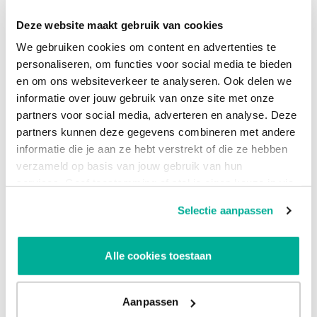
technologie gecombineerd met ongeëvenaarde
Deze website maakt gebruik van cookies
serviceniveaus.”
We gebruiken cookies om content en advertenties te
Barry Wissink, directeur van Hallo
: “De samenwerking met
personaliseren, om functies voor social media te bieden
Aumatics betekent voor Hallo een verdere verdieping van
en om ons websiteverkeer te analyseren. Ook delen we
ons security aanbod, met premium oplossingen van diverse
informatie over jouw gebruik van onze site met onze
vendors als Cortex XDR, Veeam, Pentera, Crowdstrike en
partners voor social media, adverteren en analyse. Deze
Microsoft. Door de expertise en ervaring van Aumatics te
partners kunnen deze gegevens combineren met andere
combineren met de kennis binnen Hallo kunnen we voor
informatie die je aan ze hebt verstrekt of die ze hebben
onze klanten een nog hoogwaardiger en completer aanbod
verzameld op basis van jouw gebruik van hun
van ICT-diensten verzorgen. We heten het team van
services. Geef toestemming of stel je eigen keuze in via
Aumatics van harte welkom bij Hallo”
de knop "Selectie aanpassen". Je keuze kan op elk
Selectie aanpassen
moment gewijzigd worden.
Over Hallo
Alle cookies toestaan
Hallo is de vertrouwde IT-servicepartner voor het MKB met
een one-stop-shop aanbod voor bedrijfskritische beheerde
IT-services. De missie van Hallo is om IT-services op de
Aanpassen