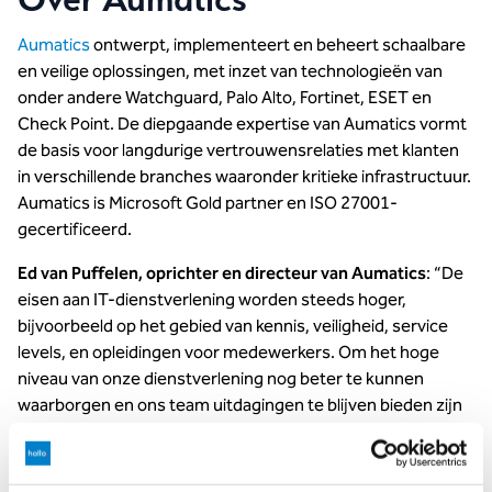
Aumatics
ontwerpt, implementeert en beheert schaalbare
en veilige oplossingen, met inzet van technologieën van
onder andere Watchguard, Palo Alto, Fortinet, ESET en
Check Point. De diepgaande expertise van Aumatics vormt
de basis voor langdurige vertrouwensrelaties met klanten
in verschillende branches waaronder kritieke infrastructuur.
Aumatics is Microsoft Gold partner en ISO 27001-
gecertificeerd.
Ed van Puffelen, oprichter en directeur van Aumatics
: “De
eisen aan IT-dienstverlening worden steeds hoger,
bijvoorbeeld op het gebied van kennis, veiligheid, service
levels, en opleidingen voor medewerkers. Om het hoge
niveau van onze dienstverlening nog beter te kunnen
waarborgen en ons team uitdagingen te blijven bieden zijn
we de samenwerking met Hallo aangegaan. Gecombineerd
kunnen wij onze klanten een breed portfolio bieden, met
specialistische kennis van Cloud, infrastructuur en security