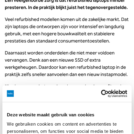
Een veelgehoorde zorg is dat refurbished laptops minder
presteren. In de praktijk blijkt juist het tegenovergestelde.
Veel refurbished modellen komen uit de zakelijke markt. Dat
zijn laptops die ontworpen zijn voor intensief en langdurig
gebruik, met een hogere bouwkwaliteit en stabielere
prestaties dan standaard consumententoestellen.
Daarnaast worden onderdelen die niet meer voldoen
vervangen. Denk aan een nieuwe SSD of extra
werkgeheugen. Daardoor kan een refurbished laptop in de
praktijk zelfs sneller aanvoelen dan een nieuw instapmodel.
Kies je voor een betrouwbare leverancier, dan profiteer je
bovendien van garantie en ondersteuning. Dat maakt het
risico minimaal en de keuze een stuk zekerder.
Deze website maakt gebruik van cookies
Waar moet je op letten bij het
We gebruiken cookies om content en advertenties te
kiezen van refurbished
personaliseren, om functies voor social media te bieden