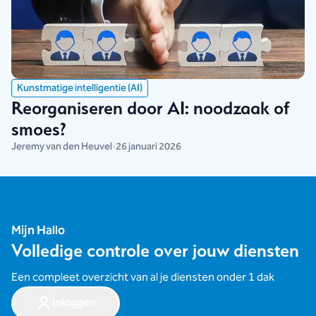
Kunstmatige intelligentie (AI)
Reorganiseren door AI: noodzaak of
smoes?
Jeremy van den Heuvel
•
26 januari 2026
Mijn Hallo
Volledige controle over jouw diensten
Een compleet overzicht van al je diensten onder 1 dak
Inloggen