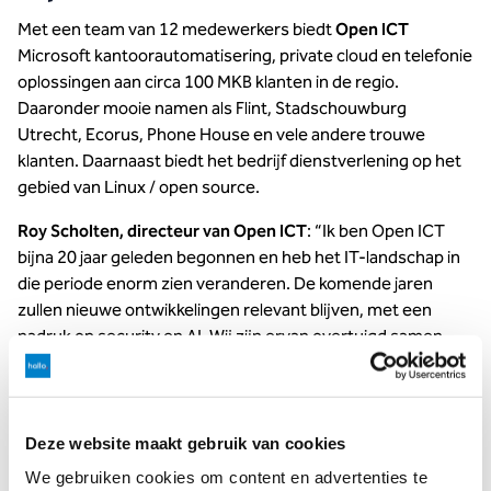
Met een team van 12 medewerkers biedt
Open ICT
Microsoft kantoorautomatisering, private cloud en telefonie
oplossingen aan circa 100 MKB klanten in de regio.
Daaronder mooie namen als Flint, Stadschouwburg
Utrecht, Ecorus, Phone House en vele andere trouwe
klanten. Daarnaast biedt het bedrijf dienstverlening op het
gebied van Linux / open source.
Roy Scholten, directeur van Open ICT
: “Ik ben Open ICT
bijna 20 jaar geleden begonnen en heb het IT-landschap in
die periode enorm zien veranderen. De komende jaren
zullen nieuwe ontwikkelingen relevant blijven, met een
nadruk op security en AI. Wij zijn ervan overtuigd samen
met Hallo alle uitdagingen nog beter aan te kunnen gaan,
met experts op elk gebied en met nieuwe kansen voor onze
medewerkers.”
Deze website maakt gebruik van cookies
Hallo CEO Barry Wissink vult aan
: “Het team van Open ICT
We gebruiken cookies om content en advertenties te
is zeer welkom bij Hallo. We werken met dezelfde