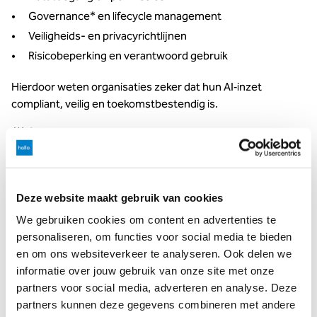
Governance* en lifecycle management
Veiligheids- en privacyrichtlijnen
Risicobeperking en verantwoord gebruik
Hierdoor weten organisaties zeker dat hun AI‑inzet
compliant, veilig en toekomstbestendig is.
(*) Governance en compliance zijn veel gebruikte Engelse
termen in de ICT die
inrichting
en
naleving
betekenen.
Hoe wij organisaties helpen
Deze website maakt gebruik van cookies
Copilot écht te laten landen
We gebruiken cookies om content en advertenties te
personaliseren, om functies voor social media te bieden
Onze adoptie‑experts zorgen dat Copilot niet alleen
en om ons websiteverkeer te analyseren. Ook delen we
technisch werkt, maar ook gedragen wordt door
informatie over jouw gebruik van onze site met onze
medewerkers. Dat doen we met:
partners voor social media, adverteren en analyse. Deze
partners kunnen deze gegevens combineren met andere
AI‑vaardigheidstrainingen