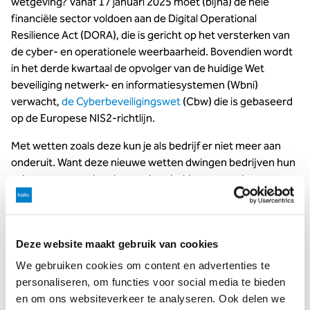
wetgeving? Vanaf 17 januari 2025 moet (bijna) de hele
financiële sector voldoen aan de Digital Operational
Resilience Act (DORA), die is gericht op het versterken van
de cyber- en operationele weerbaarheid. Bovendien wordt
in het derde kwartaal de opvolger van de huidige Wet
beveiliging netwerk- en informatiesystemen (Wbni)
verwacht,
de Cyberbeveiligingswet
(Cbw) die is gebaseerd
op de Europese NIS2-richtlijn.
Met wetten zoals deze kun je als bedrijf er niet meer aan
onderuit. Want deze nieuwe wetten dwingen bedrijven hun
cyber- en operationele weerbaarheid te versterken.
Identiteitsfraude gaat
toenemen
Deze website maakt gebruik van cookies
We gebruiken cookies om content en advertenties te
Binnenkomen via de achterdeur gebruikmakend van de
personaliseren, om functies voor social media te bieden
gestolen gegevens van één van je collega's. Dit kan worden
en om ons websiteverkeer te analyseren. Ook delen we