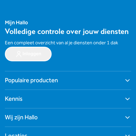
Mijn Hallo
Volledige controle over jouw diensten
Een compleet overzicht van al je diensten onder 1 dak
Inloggen
Populaire producten
Ga naar alle producten
Kennis
Digitale werkplek
Cybersecurity
Blogs
Zakelijk internet
Wij zijn Hallo
Nieuws
Netwerken
Succesverhalen
Zakelijk mobiel
Contact
Webinars