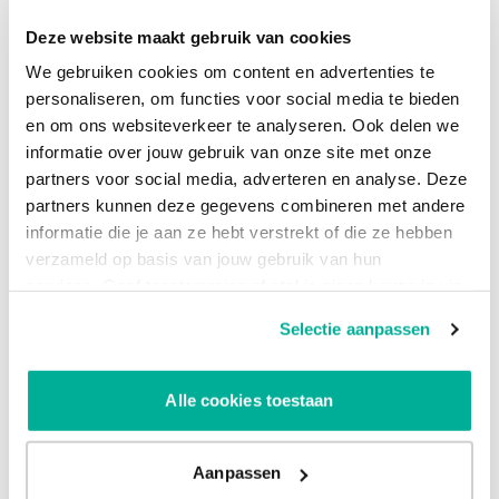
alle informatiewensen van jouw organisatie te vertalen naar
Deze website maakt gebruik van cookies
aantrekkelijk opgemaakte dashboards.
We gebruiken cookies om content en advertenties te
Het inrichten en uitrollen van Power BI binnen jouw
personaliseren, om functies voor social media te bieden
organisatie kan een uitdagende klus zijn. Onze consultants
en om ons websiteverkeer te analyseren. Ook delen we
staan klaar om je te adviseren over de te nemen stappen,
informatie over jouw gebruik van onze site met onze
zodat je optimaal aan de slag kunt met Power BI.
partners voor social media, adverteren en analyse. Deze
partners kunnen deze gegevens combineren met andere
De overgang naar een data-gedreven organisatie kan
informatie die je aan ze hebt verstrekt of die ze hebben
versneld worden door kennis te maken met de
verzameld op basis van jouw gebruik van hun
mogelijkheden van business intelligence!
services. Geef toestemming of stel je eigen keuze in via
de knop "Selectie aanpassen". Je keuze kan op elk
Rapportages vanuit Power BI
Selectie aanpassen
moment gewijzigd worden.
Data is overal en biedt elke organisatie waardevolle
Alle cookies toestaan
inzichten om de juiste beslissingen te nemen. Business
intelligence kan de drijvende kracht achter jouw organisatie
zijn. Hallo staat klaar om je te helpen met Power BI een
Aanpassen
eigen kenniscentrum op te zetten, zodat medewerkers zelf