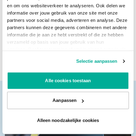
van 2G? Vaak blijken dit er meer te zijn dan je denkt.
en om ons websiteverkeer te analyseren. Ook delen we
informatie over jouw gebruik van onze site met onze
Daarna volgt de keuze: vervangen, upgraden of
partners voor social media, adverteren en analyse. Deze
herontwerpen. In sommige gevallen volstaat een kleine
partners kunnen deze gegevens combineren met andere
aanpassing, maar vaak is overstappen naar 4G- of 5G-
informatie die je aan ze hebt verstrekt of die ze hebben
oplossingen de meest toekomstbestendige optie.
verzameld op basis van jouw gebruik van hun
services. Geef toestemming of stel je eigen keuze in via
Wat belangrijk is: begin op tijd. Niet omdat het moet, maar
de knop "Selectie aanpassen". Je keuze kan op elk
omdat het je de ruimte geeft om slimme keuzes te maken.
Selectie aanpassen
moment gewijzigd worden.
Zonder druk, zonder risico.
Alle cookies toestaan
Aanpassen
Alleen noodzakelijke cookies