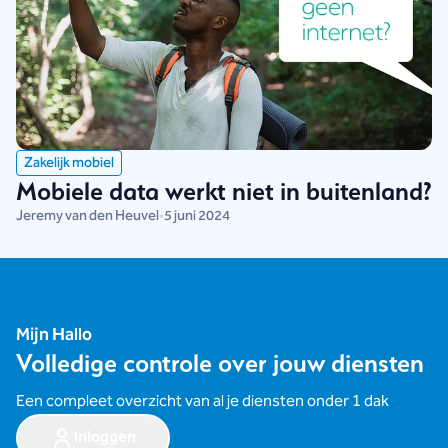
Zakelijk mobiel
Mobiele data werkt niet in buitenland?
Jeremy van den Heuvel
•
5 juni 2024
Mijn Hallo
Volledige controle over jouw diensten
Een compleet overzicht van al je diensten onder 1 dak
Inloggen