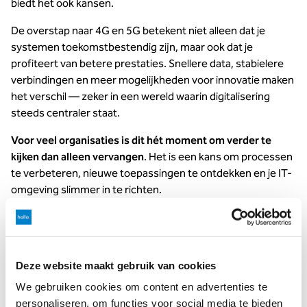
biedt het ook kansen.
De overstap naar 4G en 5G betekent niet alleen dat je
systemen toekomstbestendig zijn, maar ook dat je
profiteert van betere prestaties. Snellere data, stabielere
verbindingen en meer mogelijkheden voor innovatie maken
het verschil — zeker in een wereld waarin digitalisering
steeds centraler staat.
Voor veel organisaties is dit hét moment om verder te
kijken dan alleen vervangen
. Het is een kans om processen
te verbeteren, nieuwe toepassingen te ontdekken en je IT-
omgeving slimmer in te richten.
Hoe bereid je je voor op het
einde van 2G?
Deze website maakt gebruik van cookies
Goed voorbereid zijn begint met inzicht. Welke apparaten
We gebruiken cookies om content en advertenties te
en systemen binnen jouw organisatie maken nog gebruik
personaliseren, om functies voor social media te bieden