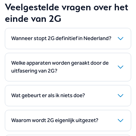
Veelgestelde vragen over het
einde van 2G
Wanneer stopt 2G definitief in Nederland?
De meeste providers stoppen vóór 2027, met KPN
als laatste die 2G tot uiterlijk 1 december 2027
ondersteunt.
Welke apparaten worden geraakt door de
uitfasering van 2G?
Vooral oudere telefoons, alarmsystemen,
pinautomaten, IoT-apparaten en track & trace
systemen kunnen problemen krijgen als ze alleen 2G
Wat gebeurt er als ik niets doe?
ondersteunen.
Apparaten die alleen op 2G werken, verliezen hun
verbinding volledig zodra het netwerk wordt uitgezet.
Hierdoor stoppen ze met functioneren.
Waarom wordt 2G eigenlijk uitgezet?
Omdat het netwerk verouderd is en inefficiënt
gebruikmaakt van frequenties. Providers gebruiken