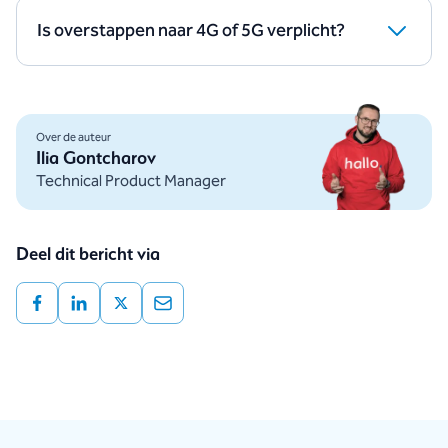
deze ruimte liever voor snellere en betrouwbaardere
Is overstappen naar 4G of 5G verplicht?
technologieën zoals 4G en 5G.
Niet verplicht, maar wel noodzakelijk. Zonder
overstap blijven apparaten simpelweg offline zodra
2G verdwijnt.
Over de auteur
Ilia Gontcharov
Technical Product Manager
Deel dit bericht via