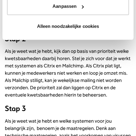
Stap 1
Aanpassen
Weet wat je hebt: welke servers en applicatie heb je? Maak
een risico-inventarisatie van je IT-landschap.
Alleen noodzakelijke cookies
Stap 2
Als je weet wat je hebt, kijk dan op basis van prioriteit welke
kwetsbaarheden daarbij horen. Stel je zich voor dat je werkt
met systemen als Citrix en Mailchimp. Als Citrix plat ligt,
kunnen je medewerkers niet werken en loop je omzet mis.
Als Mailchip stilligt, kan je wekelijkse mailing niet worden
verzonden. De prioriteit zal dan liggen op Citrix en de
eventuele kwetsbaarheden hierin te beheersen.
Stap 3
Als je weet wat je hebt en welke systemen voor jou
belangrijk zijn, benoem je de maatregelen. Denk aan
technische maatregelen, zoals het voorkomen van virussen