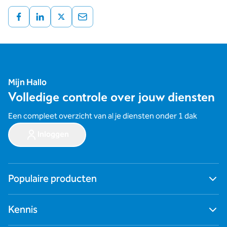
Mijn Hallo
Volledige controle over jouw diensten
Een compleet overzicht van al je diensten onder 1 dak
Inloggen
Populaire producten
Ga naar alle producten
Kennis
Digitale werkplek
Cybersecurity