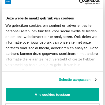
Dit kan je als MKB’er doen
Deze website maakt gebruik van cookies
Cybercrime is dichterbij dan je mogelijk voor het lezen van
dit artikel dacht. Toch kun je genoeg dingen zelf doen om de
We gebruiken cookies om content en advertenties te
risico’s beperken. Cybersecurity noemt Roy Sandbergen
personaliseren, om functies voor social media te bieden
dat. Preventie, noemen ze dat bij Kuijs Reinder Kakes. Welke
en om ons websiteverkeer te analyseren. Ook delen we
term je ook kiest, het valt of staat volgens Roy met een
informatie over jouw gebruik van onze site met onze
goede basishygiëne. Of, zoals hij zelf zegt: ‘Je moet weten
partners voor social media, adverteren en analyse. Deze
wat je hebt, voordat je kan weten waarvoor je kwetsbaar
partners kunnen deze gegevens combineren met andere
bent.’
informatie die je aan ze hebt verstrekt of die ze hebben
verzameld op basis van jouw gebruik van hun
services. Geef toestemming of stel je eigen keuze in via
In 3 stappen naar
de knop "Selectie aanpassen". Je keuze kan op elk
Selectie aanpassen
internetveiligheid
moment gewijzigd worden.
Een goede basishygiëne voor uw informatieveiligheid
Alle cookies toestaan
neerzetten, doe je in deze drie stappen: