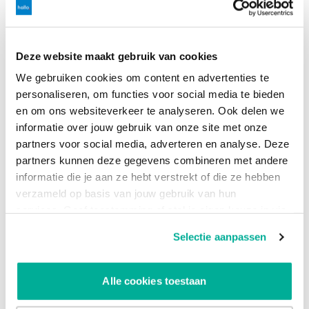
bronnen.
Gebruik AI-gedreven securitytools
Deze website maakt gebruik van cookies
Statische firewalls of traditionele antivirusprogramma’s zijn
niet genoeg. Investeer in slimme detectie: tools die gedrag
We gebruiken cookies om content en advertenties te
analyseren, afwijkingen signaleren en automatisch alarm
personaliseren, om functies voor social media te bieden
slaan. Zeker bij hybride werkplekken is dat geen overbodige
en om ons websiteverkeer te analyseren. Ook delen we
luxe.
informatie over jouw gebruik van onze site met onze
partners voor social media, adverteren en analyse. Deze
Breng je eigen AI-landschap in kaart
partners kunnen deze gegevens combineren met andere
informatie die je aan ze hebt verstrekt of die ze hebben
Welke tools gebruiken AI in jouw organisatie? Welke data
verzameld op basis van jouw gebruik van hun
verwerken ze? En wie beheert deze? Door te weten waar AI
services. Geef toestemming of stel je eigen keuze in via
wordt ingezet, kun je beter controleren en beveiligen. Dit
de knop "Selectie aanpassen". Je keuze kan op elk
geldt voor HR, marketing én voor je IT-omgeving.
Selectie aanpassen
moment gewijzigd worden.
Zorg voor monitoring en updates van AI-integraties
Alle cookies toestaan
AI-toepassingen werken vaak via externe koppelingen of
cloud. Zorg dat deze continu worden gecontroleerd en