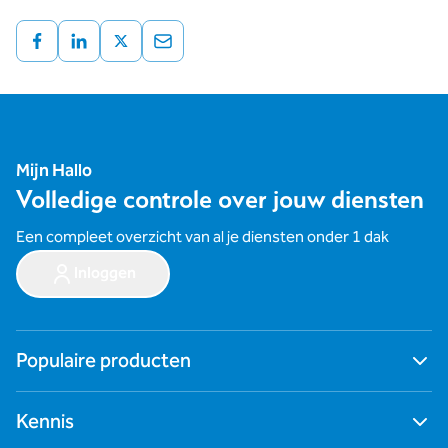
Mijn Hallo
Volledige controle over jouw diensten
Een compleet overzicht van al je diensten onder 1 dak
Inloggen
Populaire producten
Ga naar alle producten
Kennis
Digitale werkplek