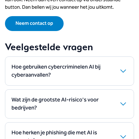
button. Dan bellen wij jou wanneer het jou uitkomt.
Neem contact op
Veelgestelde vragen
Hoe gebruiken cybercriminelen AI bij
cyberaanvallen?
Cybercriminelen gebruiken AI vooral om bestaande
aanvalstechnieken slimmer en overtuigender te
maken. Denk aan gepersonaliseerde phishingmails,
Wat zijn de grootste AI-risico's voor
deepfake-video's, nagemaakte stemgeluiden en
bedrijven?
geautomatiseerde analyses van kwetsbaarheden in
De grootste risico's zijn AI-gestuurde phishing,
systemen. Hierdoor worden aanvallen moeilijker te
deepfakes, social engineering, geautomatiseerde
herkennen dan ooit.
aanvallen en het misbruiken van AI-systemen zelf.
Hoe herken je phishing die met AI is
Deze technieken maken cyberaanvallen